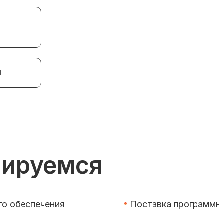
м
зируемся
го обеспечения
Поставка программн