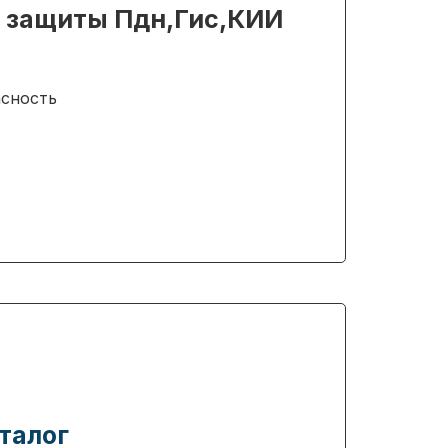
 защиты Пдн,Гис,КИИ
асность
талог